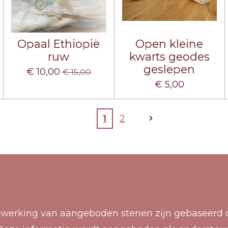
Opaal Ethiopië
Open kleine
ruw
kwarts geodes
geslepen
€ 10,00
€ 15,00
€ 5,00
1
2
 werking van aangeboden stenen zijn gebaseerd o