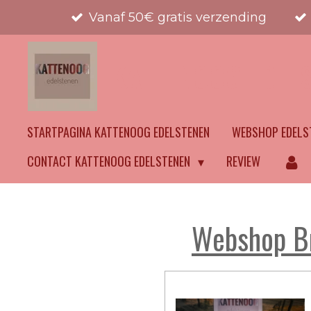
Vanaf 50€ gratis verzending
Ga
direct
naar
KATTENOOG EDEL
de
hoofdinhoud
STARTPAGINA KATTENOOG EDELSTENEN
WEBSHOP EDELS
CONTACT KATTENOOG EDELSTENEN
REVIEW
Webshop Br