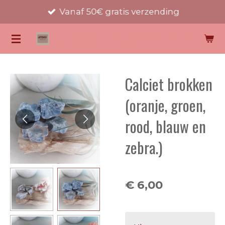
Vanaf 50€ gratis verzending
Ga
direct
KATTENOOG EDELSTENEN
naar
de
hoofdinhoud
Calciet brokken
(oranje, groen,
rood, blauw en
zebra.)
€ 6,00