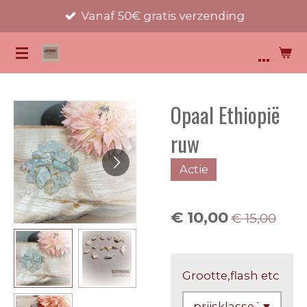
Vanaf 50€ gratis verzending
Ga
direct
KATTENOOG EDELSTENEN
naar
de
hoofdinhoud
Opaal Ethiopië
ruw
Actie
€ 10,00
€ 15,00
Grootte,flash etc