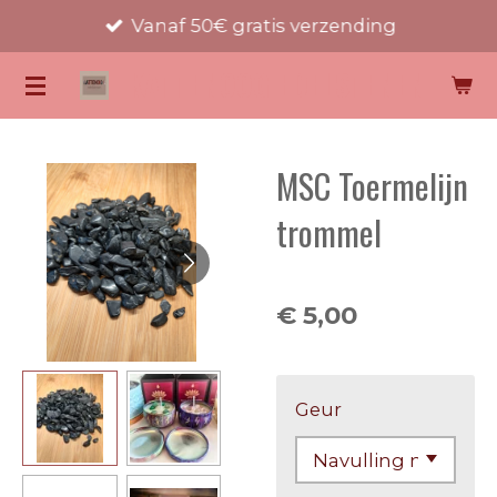
Vanaf 50€ gratis verzending
Ga
direct
KATTENOOG EDELSTENEN
naar
de
hoofdinhoud
MSC Toermelijn
trommel
€ 5,00
Geur