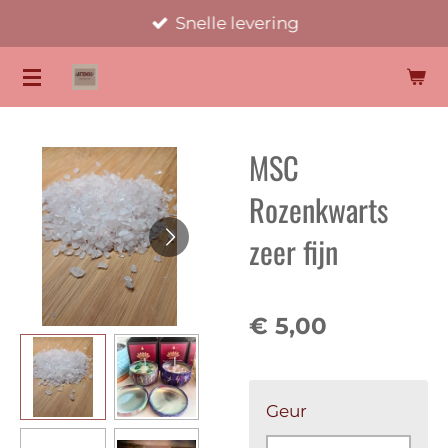
Snelle levering
Ga
direct
KATTENOOG EDELSTENEN
naar
de
hoofdinhoud
MSC
Rozenkwarts
zeer fijn
€ 5,00
Geur