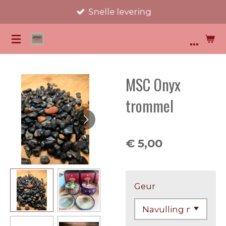
Snelle levering
Ga
direct
KATTENOOG EDELSTENEN
naar
de
hoofdinhoud
MSC Onyx
trommel
€ 5,00
Geur