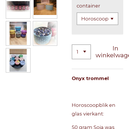
container
In
winkelwag
Onyx trommel
Horoscoopblik en
glas vierkant:
50 gram Soja was