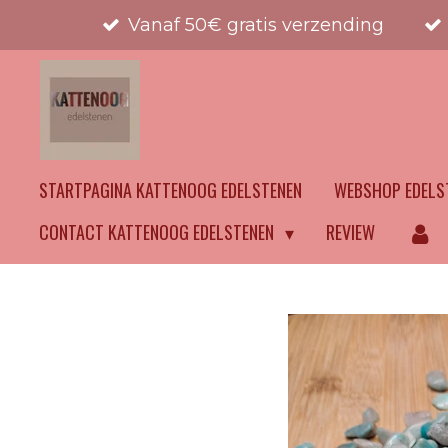
Vanaf 50€ gratis verzending
Ga
direct
naar
KATTENOOG EDEL
de
hoofdinhoud
STARTPAGINA KATTENOOG EDELSTENEN
WEBSHOP EDELS
CONTACT KATTENOOG EDELSTENEN
REVIEW