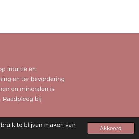
p intuïtie en
ning en ter bevordering
enen en mineralen is
. Raadpleeg bij
Powered by
JouwWeb
ebruik te blijven maken van
Akkoord