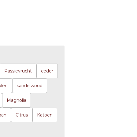
Passievrucht
ceder
alen
sandelwood
Magnolia
aan
Citrus
Katoen