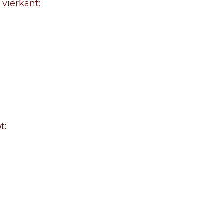
 vierkant:
t: