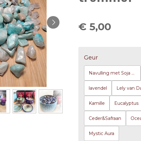
€ 5,00
Geur
Navulling met Soja was zonder container
lavendel
Lely van D
Kamille
Eucalyptus
Ceder&Safraan
Oce
Mystic Aura