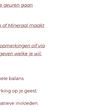
de geuren gaan
 of Mineraal maakt
j opmerkingen oif via
geven welke je wil.
ele balans.
ing op je geest.
tieve invloeden.