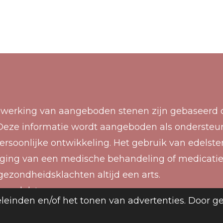
 werking van aangeboden stenen zijn gebaseerd o
g. Deze informatie wordt aangeboden als ondersteu
ersoonlijke ontwikkeling. Het gebruik van edelst
nging van een medische behandeling of medicatie
gezondheidsklachten altijd een arts.
og edelstenen
leinden en/of het tonen van advertenties. Door g