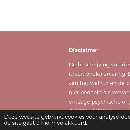
Disclaimer
De beschrijving van de
(traditionele) ervarin
van het welzijn en de p
niet bedoeld als verva
ernstige psychische of 
© 2024 - 2026 Katteno
Deze website gebruikt cookies voor analyse-doe
de site gaat u hiermee akkoord.