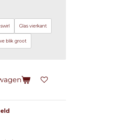
swirl
Glas vierkant
we blik groot
lwagen
eld