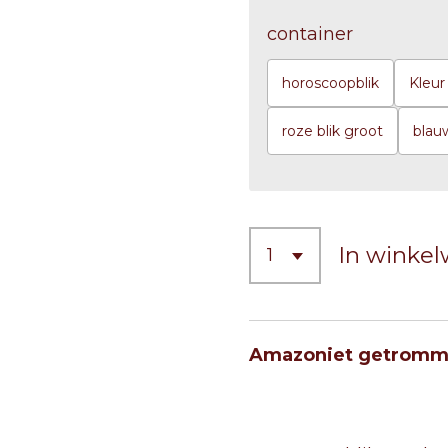
container
horoscoopblik
Kleur 
roze blik groot
blau
In winke
Amazoniet getromm