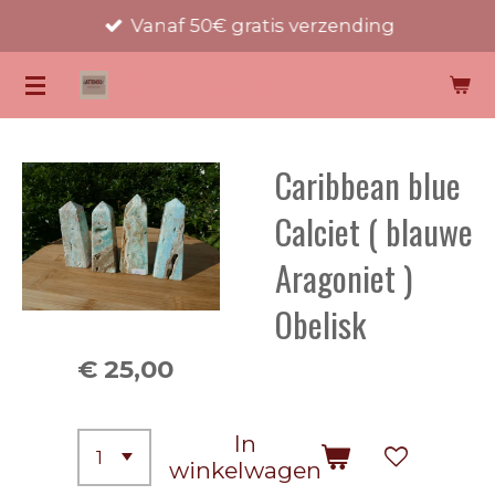
Vanaf 50€ gratis verzending
Ga
direct
KATTENOOG EDELSTENEN
naar
de
hoofdinhoud
Caribbean blue
Calciet ( blauwe
Aragoniet )
Obelisk
€ 25,00
In
winkelwagen