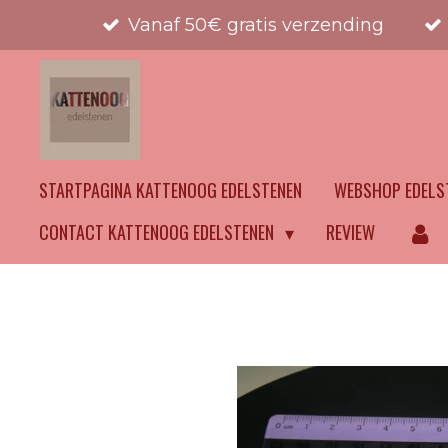
Vanaf 50€ gratis verzending
Ga
direct
naar
KATTENOOG EDEL
de
hoofdinhoud
STARTPAGINA KATTENOOG EDELSTENEN
WEBSHOP EDELS
CONTACT KATTENOOG EDELSTENEN
REVIEW