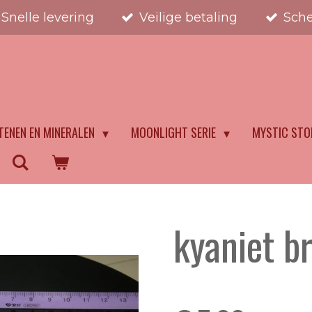
Snelle levering
Veilige betaling
Sche
STENEN
TENEN EN MINERALEN
MOONLIGHT SERIE
MYSTIC STO
kyaniet b