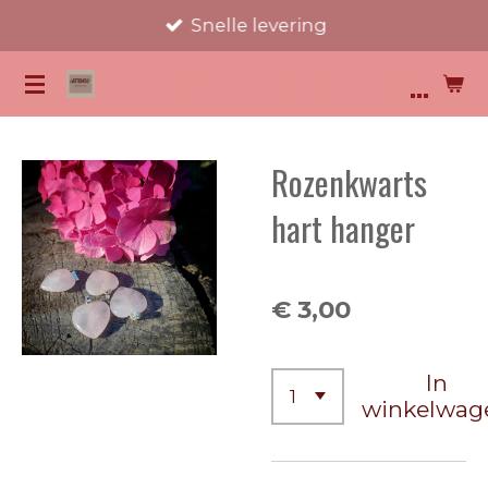
Snelle levering
Ga
direct
KATTENOOG EDELSTENEN
naar
de
hoofdinhoud
Rozenkwarts
hart hanger
€ 3,00
In
winkelwag