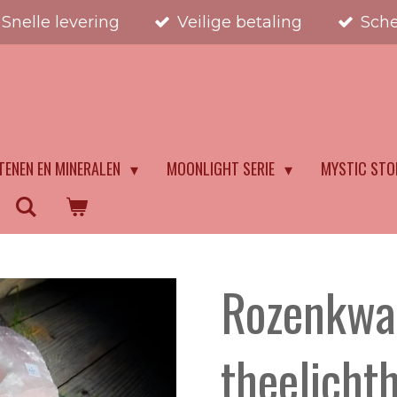
Snelle levering
Veilige betaling
Sche
STENEN
TENEN EN MINERALEN
MOONLIGHT SERIE
MYSTIC STO
Rozenkwa
theelicht