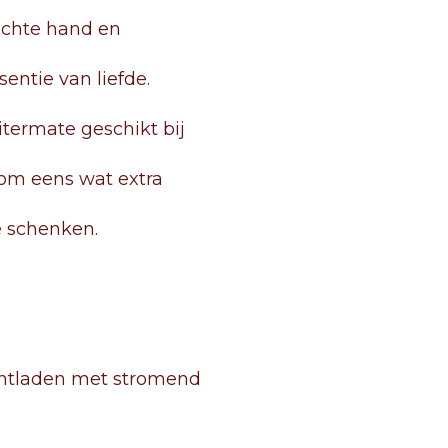
achte hand en
entie van liefde.
itermate geschikt bij
om eens wat extra
e schenken.
ontladen met stromend