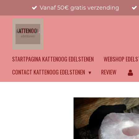
Vanaf 50€ gratis verzending
Ga
direct
naar
KATTENOOG EDEL
de
hoofdinhoud
STARTPAGINA KATTENOOG EDELSTENEN
WEBSHOP EDELS
CONTACT KATTENOOG EDELSTENEN
REVIEW