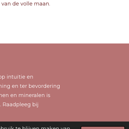
t van de volle maan.
p intuïtie en
ning en ter bevordering
enen en mineralen is
. Raadpleeg bij
Powered by
JouwWeb
ebruik te blijven maken van