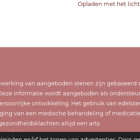
Opladen met
het lich
 werking van aangeboden stenen zijn gebaseerd o
g. Deze informatie wordt aangeboden als ondersteu
ersoonlijke ontwikkeling. Het gebruik van edelst
nging van een medische behandeling of medicatie
gezondheidsklachten altijd een arts.
og edelstenen
leinden en/of het tonen van advertenties. Door g