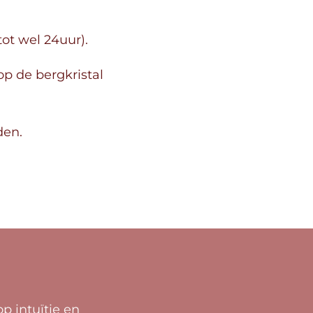
ot wel 24uur).
op de bergkristal
den.
p intuïtie en