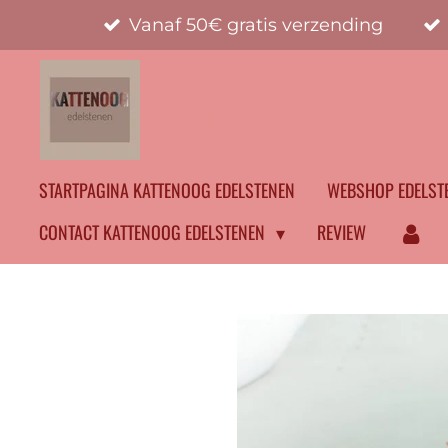
Vanaf 50€ gratis verzending
Ga
direct
naar
KATTENOOG EDEL
de
hoofdinhoud
STARTPAGINA KATTENOOG EDELSTENEN
WEBSHOP EDELST
CONTACT KATTENOOG EDELSTENEN
REVIEW