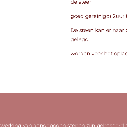
de steen
goed gereinigd( 2uur t
De steen kan er naar 
gelegd
worden voor het opla
 werking van aangeboden stenen zijn gebaseerd o