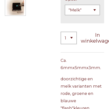
In
winkelwag
Ca.
6mmx5mmx3mm.
doorzichtige en
melk varianten met
rode, groene en
blauwe
"flash"kleuren.