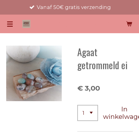
Vanaf 50€ gratis verzending
Ga
direct
KATTENOOG EDELSTENEN
naar
de
hoofdinhoud
Agaat
getrommeld ei
€ 3,00
In
winkelwag